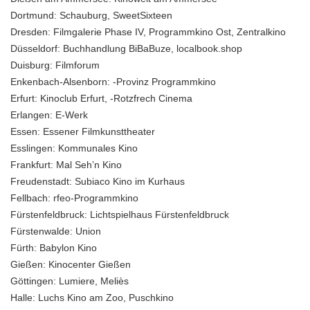
Dortmund:
Schauburg, SweetSixteen
Dresden:
Filmgalerie Phase IV, Programmkino Ost, Zentralkino
Düsseldorf:
Buchhandlung BiBaBuze, localbook.shop
Duisburg:
Filmforum
Enkenbach-Alsenborn:
-Provinz Programmkino
Erfurt:
Kinoclub Erfurt, -Rotzfrech Cinema
Erlangen:
E-Werk
Essen:
Essener Filmkunsttheater
Esslingen:
Kommunales Kino
Frankfurt:
Mal Seh’n Kino
Freudenstadt
: Subiaco Kino im Kurhaus
Fellbach:
rfeo-Programmkino
Fürstenfeldbruck:
Lichtspielhaus Fürstenfeldbruck
Fürstenwalde:
Union
Fürth:
Babylon Kino
Gießen:
Kinocenter Gießen
Göttingen:
Lumiere, Meliès
Halle:
Luchs Kino am Zoo, Puschkino