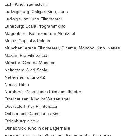
Lich:
Kino Traumstern
Ludwigsburg:
Caligari Kino, Luna
Ludwigslust:
Luna Filmtheater
Lüneburg:
Scala Programmkino
Magdeburg:
Kulturzentrum Moritzhof
Mainz:
Capitol & Palatin
München:
Arena Filmtheater, Cinema, Monopol Kino, Neues
Maxim, Rio Filmpalast
Münster:
Cinema Münster
Neitersen:
Wied-Scala
Nettersheim:
Kino 42
Neuss:
Hitch
Nürnberg:
Casablanca Filmkunsttheater
Oberhausen:
Kino im Walzenlager
Oberstdorf:
Kur-Filmtehater
Ochsenfurt:
Casablanca Kino
Oldenburg:
cine k
Osnabrück:
Kino in der Lagerhalle
Pforzheim:
Cineplex Pforzheim, Kommunales Kino, Rex