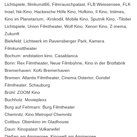
Lichtspiele, filmkunst66, Filmrauschpalast, FLB Weissensee, FLK
Insel, fsk-Kino, Hackesche Höfe Kino, Hofkino, Il Kino, Intimes,
Kino im Planetarium, -Krokodil, Mobile Kino, Sputnik Kino, -Tilsiter
Lichtspiele, Union Filmtheater, Wolf Kino, Xenon Kino, Z-inema,
Zukunft
Bielefeld:
Lichtwerk im Ravensberger Park, Kamera
Filmkunsttheater
Bochum:
endstation.kino, Casablanca
Bonn:
Rex Filmtheater, Neue Filmbühne, Kino in der Brotfabrik
Bremerhaven:
KoKi Bremerhaven
Bremen:
Atlantis Filmtheater, Cinema Ostertor, Gondel
Filmtheater, Schauburg
Brühl:
ZOOM Kino
Buchholz:
Movieplexx
Burg auf Fehmarn:
Burg Filmtheater
Chemnitz:
Kino Metropol Chemnitz
Cottbus:
Obenkino im Gladhouse
Daun:
Kinopalast Vulkaneifel
Dießen am Ammersee
: Kinowelt am Ammersee